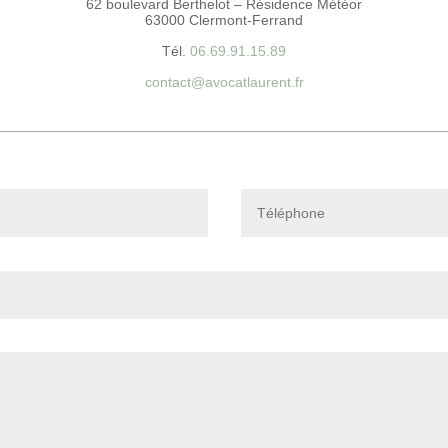
62 boulevard Berthelot – Résidence Météor
63000 Clermont-Ferrand
Tél.
06.69.91.15.89
contact@avocatlaurent.fr