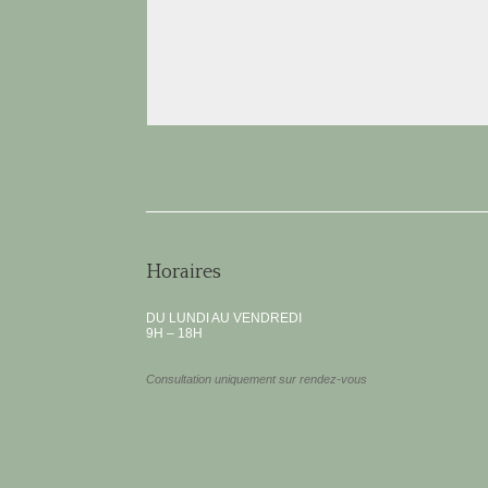
Horaires
DU LUNDI AU VENDREDI
9H – 18H
Consultation uniquement sur rendez-vous