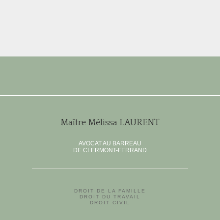
Maître Mélissa LAURENT
AVOCAT AU BARREAU
DE CLERMONT-FERRAND
DROIT DE LA FAMILLE
DROIT DU TRAVAIL
DROIT CIVIL