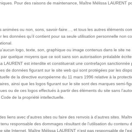
niques. Pour des raisons de maintenance, Maître Mélissa LAURENT pourr
es animées ou non, sons, savoir-faire…, et tous les autres éléments com
er les données qu’il contient pour sa seule utilisation personnelle non c
tional.
ucun logo, texte, son, graphique ou image contenus dans le site ne po
é par quelque moyens que ce soit sans son autorisation préalable écrite.
ssa LAURENT est interdite et constituerait une contrefaçon sanctionnée p
es de données figurant sur le site web qui sont protégées par les disposi
ectuelle de la directive européenne du 11 mars 1996 relative à la prote
res, ainsi que les logos figurant sur le site sont des marques semi-fi
rques ou de ces logos effectués à partir des éléments du site sans l’a
Code de la propriété intellectuelle.
des liens avec d’autres sites ou faire des renvois à d’autres sites. M
 tenu responsable des dommages résultant de l’utilisation du contenu de
 ce site Internet. Maître Mélissa LAURENT n’est pas responsable de l’exi