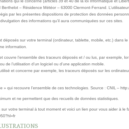
mations qui le concerne (articles 39 et 40 de la loi Informatique et Libe
Berthelot – Résidence Météor – 63000 Clermont-Ferrand. L’utilisateur p
égis par les présentes dispositions de protection des données personnel
la divulgation des informations qu’il aura communiquées sur ces sites.
nt déposés sur votre terminal (ordinateur, tablette, mobile, etc.) dans le
une information.
 couvre l’ensemble des traceurs déposés et / ou lus, par exemple, lors 
 ou de l’utilisation d’un logiciel ou d’une application mobile.
l utilisé et concerne par exemple, les traceurs déposés sur les ordinat
e » qui recouvre l’ensemble de ces technologies. Source : CNIL – http:/
imum et ne permettent que des recueils de données statistiques.
s sur votre terminal à tout moment et voici un lien pour vous aider à le f
050?hl=fr
LLUSTRATIONS