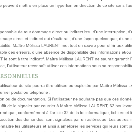
b ne peuvent mettre en place un hyperlien en direction de ce site sans l’
nsable de tout dommage direct ou indirect issu d’une interruption, d’u
mage direct et indirect qui résulterait, d’une façon quelconque, d’une
abilité. Maître Mélissa LAURENT met tout en œuvre pour offrir aux utilis
able des erreurs, d’une absence de disponibilité des informations et/ou
e sont à titre indicatif. Maître Mélissa LAURENT ne saurait garantir l’
, l’utilisateur reconnaît utiliser ces informations sous sa responsabilit
ERSONNELLES
tilisateur du site pourra être utilisée ou exploitée par Maître Mélissa
urrier postal ou téléphone ;
ion ou de documentation. Si l’utilisateur ne souhaite pas que ces don
ffit de le signaler par courrier à Maître Mélissa LAURENT, 62 boulev
mé que, conformément à l’article 32 de la loi informatique, fichiers et l
’exécution des demandes, sont signalées par un astérisque. Les autres 
naître les utilisateurs et ainsi à améliorer les services qui leurs sont p